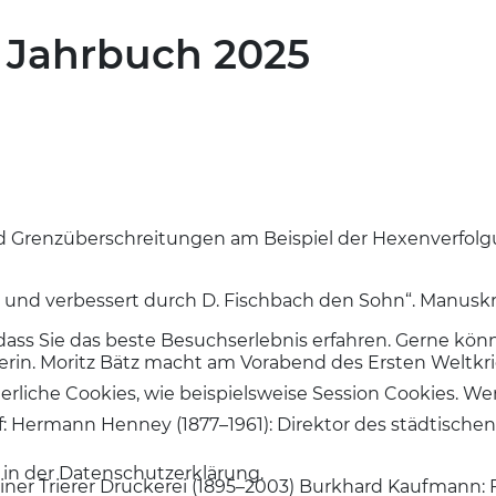
s Jahrbuch 2025
und Grenzüberschreitungen am Beispiel der Hexenverfol
t und verbessert durch D. Fischbach den Sohn“. Manuskr
dass Sie das beste Besuchserlebnis erfahren. Gerne kö
rin. Moritz Bätz macht am Vorabend des Ersten Weltkrie
erliche Cookies, wie beispielsweise Session Cookies. We
: Hermann Henney (1877–1961): Direktor des städtischen
 in der Datenschutzerklärung.
ner Trierer Druckerei (1895–2003) Burkhard Kaufmann: 