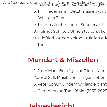
Alle Cookies akzeptieren
Nur notwendige Cookies 
Festvortrag zum 150. Geburtstag vo
Tim Tiedemann: „Jetzt müssen wir w
Schule in Trier
Thomas Zuche: Trierer Schüler als Fl
Helmut Schröer: Ohne Städte ist ke
Winfried Weber: Rekonstruktion ode
Trier
Mundart & Miszellen
Josef Marx: Beiträge zur Trierer Mun
Josef Still: Musik von fast ganz obe
Peter Schuh: „Indem wir lange plante
Gedenken an Toni Köhler (1933–2025
Jahresbericht