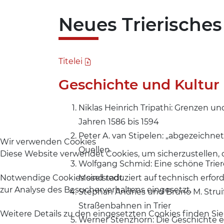
Neues Trierische
Titelei
Geschichte und Kultur
Niklas Heinrich Tripathi: Grenzen 
Jahren 1586 bis 1594
Peter A. van Stipelen: „abgezeichne
Wir verwenden Cookies
Quellen
Diese Website verwendet Cookies, um sicherzustellen, 
Wolfgang Schmid: Eine schöne Triere
Notwendige Cookies sind reduziert auf technisch erford
Moselstadt
zur Analyse des Besucherverhaltens eingesetzt.
Stephan Andries und Bruno M. Struif
Straßenbahnen in Trier
Weitere Details zu den eingesetzten Cookies finden Sie
Werner Stenzhorn: Die Geschichte ei