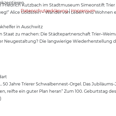
akzeptieren
n Friedrich Kutzbach im Stadtmuseum Simeonstift Trier
Datenschutzerklärung
|
Impressum
eg!“ Alice Goldstein – Wandel von Leben und Wohnen ei
akhelfer in Auschwitz
in Staat zu machen: Die Städtepartnerschaft Trier–We
r Neugestaltung? Die langwierige Wiederherstellung de
dart
n ... 50 Jahre Trierer Schwalbennest-Orgel. Das Jubiläums
n, reifte ein guter Plan heran“ Zum 100. Geburtstag des
)